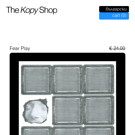
български
cart
(
0
)
Fear Play
€
24.00